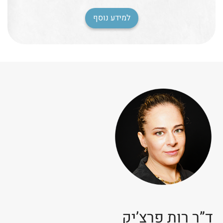
למידע נוסף
ד”ר רות פרצ’יק