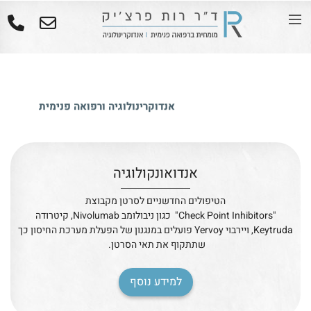
אנדוקרינולוגיה ורפואה פנימית
לתמיכת החולה האונקולוגי
אנדואונקולוגיה
הטיפולים החדשניים לסרטן מקבוצת
"Check Point Inhibitors" כגון ניבולומב Nivolumab, קיטרודה
Keytruda, ויירבוי Yervoy פועלים במנגנון של הפעלת מערכת החיסון כך
שתתקוף את תאי הסרטן.
למידע נוסף