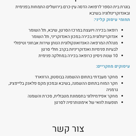
בוגרת בית הספר לרפואה הדסה עין-כרם בירושלים התמחות בפנימית
ובאנדוקרינולוגיה בשיבא
תחומי עיסוק קליני:
רופאה בכירה ויועצת במרכז הסרטן, שיבא, תל השומר
אנדוקרינולוגית בכירה במכון האנדוקריני, תל השומר
מנהלת המרפאה האנדואונקולוגית הנותן שירות אבחוני וטיפולי
לבעיות פנימיות ואנדוקריניות בקרב חולי סרטן
10 שנות ניסיון כרופאה בכירה במחלקה פנימית
עיסוקים מחקריים:
מחקר מעבדתי בתחום ההשמנה בבוסטון, הרווארד
חקר המוח בתחום ההשמנה, בשיבא ובמכון מקס פלאנק בלייפציג,
גרמניה
מחקר אפידמיולוגי בתסמונת מטבולית, סכרת והשמנה
תופעות לוואי של אימונותרפיה לסרטן
צור קשר